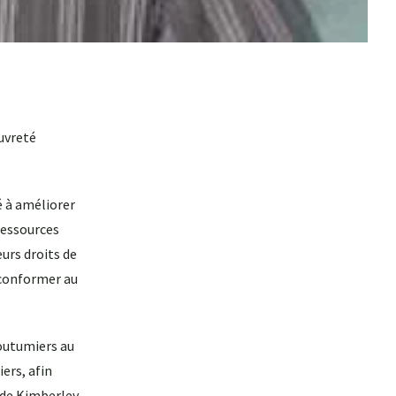
auvreté
é à améliorer
ressources
urs droits de
 conformer au
coutumiers au
ers, afin
 de Kimberley.