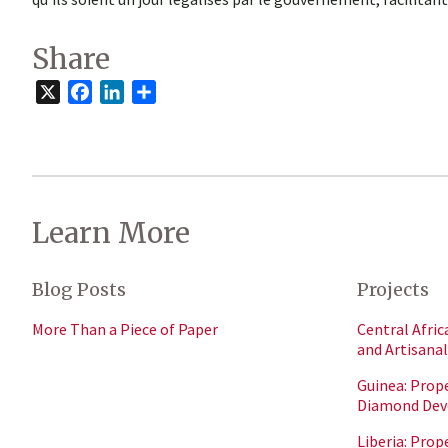
Share
X
Facebook
LinkedIn
Share
Learn More
Blog Posts
Projects
More Than a Piece of Paper
Central Afric
and Artisan
Guinea: Prope
Diamond De
Liberia: Prop