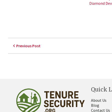
Diamond De
Previous Post
Quick L
About Us
Blog
Contact Us