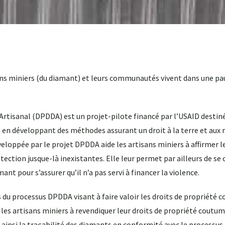
isans miniers (du diamant) et leurs communautés vivent dans une p
rtisanal (DPDDA) est un projet-pilote financé par l’USAID destin
s en développant des méthodes assurant un droit à la terre et aux 
loppée par le projet DPDDA aide les artisans miniers à affirmer le
ection jusque-là inexistantes. Elle leur permet par ailleurs de se
ant pour s’assurer qu’il n’a pas servi à financer la violence.
es du processus DPDDA visant à faire valoir les droits de propriété 
les artisans miniers à revendiquer leur droits de propriété coutumi
t ainsi la traçabilité des diamants en conformité avec le processus