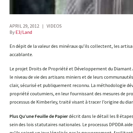
APRIL 29, 2012
VIDEOS
By
E3/Land
En dépit de la valeur des minéraux qu’ils collectent, les art
accablante.
Le projet Droits de Propriété et Développement du Diamant A
le niveau de vie des artisans miniers et de leurs communauté
clair, sécurisé et publiquement reconnu. La méthodologie déve
propriété coutumiers, en leur fournissant des mesures de prot
processus de Kimberley, traité visant à tracer l’origine du diam
Plus Qu’une Feuille de Papier
décrit dans le détail les 8 étap
sein des lois statutaires nationales. Le processus DPDDA aide 
qu’ils soient un jour légalisés par le gouvernement, facilitan