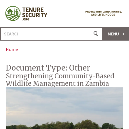
Skip
to
content
Search
MENU
for:
Home
Document Type:
Other
Strengthening Community-Based
Wildlife Management in Zambia